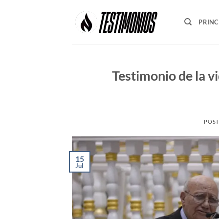
Skip
to
PRINC
content
Testimonio de la v
POST
15
Jul