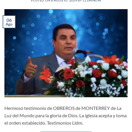
POSTED ON
6 AGOSTO, 2024
BY
LLDMNOW
06
Ago
Hermoso testimonio de OBREROS de MONTERREY de La
Luz del Mundo para la gloria de Dios. La iglesia acepta y toma
el orden establecido. Testimonios Lldm.