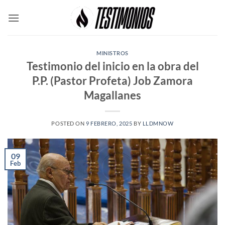
Skip
to
content
MINISTROS
Testimonio del inicio en la obra del
P.P. (Pastor Profeta) Job Zamora
Magallanes
POSTED ON
9 FEBRERO, 2025
BY
LLDMNOW
09
Feb