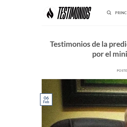
Skip
to
PRINC
content
Testimonios de la predi
por el min
POST
06
Feb