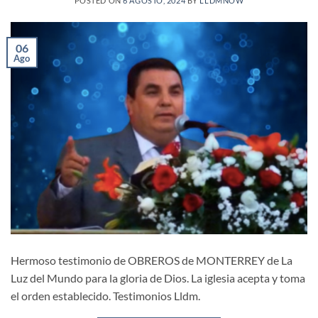
POSTED ON
6 AGOSTO, 2024
BY
LLDMNOW
06
Ago
Hermoso testimonio de OBREROS de MONTERREY de La
Luz del Mundo para la gloria de Dios. La iglesia acepta y toma
el orden establecido. Testimonios Lldm.