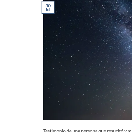
30
Jul
Testimonio de una persona que resucitó y ma