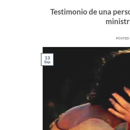
Testimonio de una pers
minist
POSTED
13
Sep