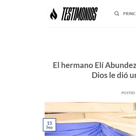
Skip
to
PRINC
content
El hermano Elí Abundez
Dios le dió 
POSTED
15
Sep