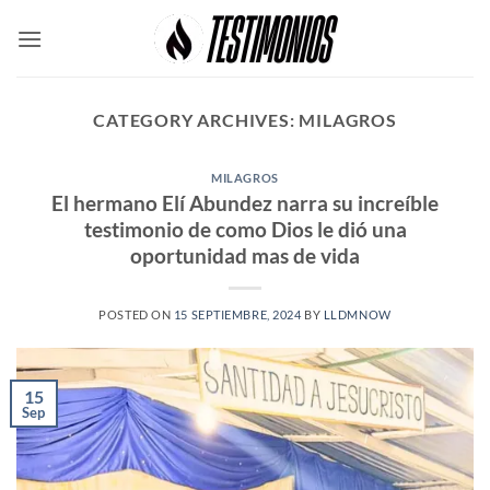
Skip
to
content
CATEGORY ARCHIVES:
MILAGROS
MILAGROS
El hermano Elí Abundez narra su increíble
testimonio de como Dios le dió una
oportunidad mas de vida
POSTED ON
15 SEPTIEMBRE, 2024
BY
LLDMNOW
15
Sep