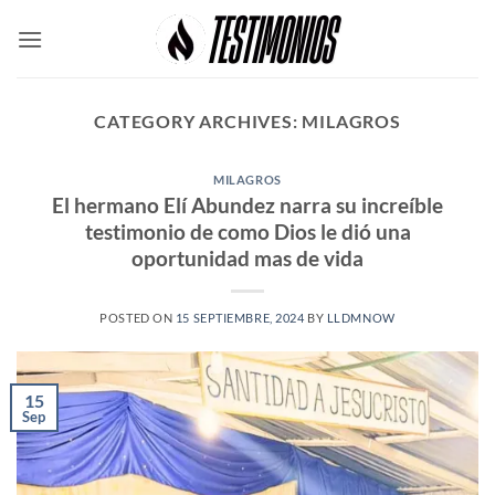
Skip
to
content
CATEGORY ARCHIVES:
MILAGROS
MILAGROS
El hermano Elí Abundez narra su increíble
testimonio de como Dios le dió una
oportunidad mas de vida
POSTED ON
15 SEPTIEMBRE, 2024
BY
LLDMNOW
15
Sep